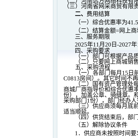
（二）河南远方网络科技有
（三）河南省网采商贸有限
二、
费用结算
（一）综合优惠率为
41.
（二）结算金额
=
网上商
三、服务期限
2025
年
11
月
20
日
-2027
年
四、采购要求
（一）部门可根据产品
（二）只要网上商城销
五、采购流程
（一）各部门每月
15
日
C0813
房间）
。其它时间不
（二）国有资产管理处
商城厂商指导价和综合优惠
份），加盖公章、骑缝章。
采购部门
1
份），部门经办人
（三）供应商须每月底
适当顺延。
（四）供货结束后，部
（五）解除协议条件
1
．供应商未按照时间要