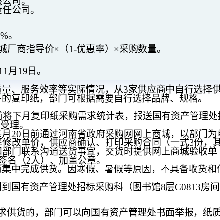
限公司。
责任公司。
5%
。
城厂商指导价
×
（
1-
优惠率）
×
采购数量。
11
月
19
日。
质量、服务效率等实际情况，从
3
家供应商中自行选择
售的复印纸，部门可根据需要自行选择品牌、规格。
前将下月复印纸采购需求统计表，报送国有资产管理处
再受理。
每月
20
日前通过河南省政府采购网网上商城，以部门为
率修改单价，供应商确认、打印采购合同（一式
3
份，
和部门联系沟通送货事宜，交货时提供网上商城验收单
签名（
2
人）、加盖公章。
前集中完成供货。
因寒假、暑假等原因，不具备收货和
门到国有资产管理处招标采购科（图书馆
8
层
C0813
房间
求供货的，部门可以向国有资产管理处书面举报，纸