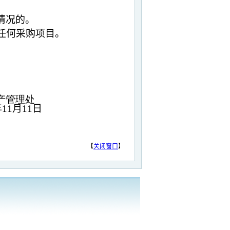
情况的。
任何采购项目。
产管理处
年
11
月
11
日
【
关闭窗口
】