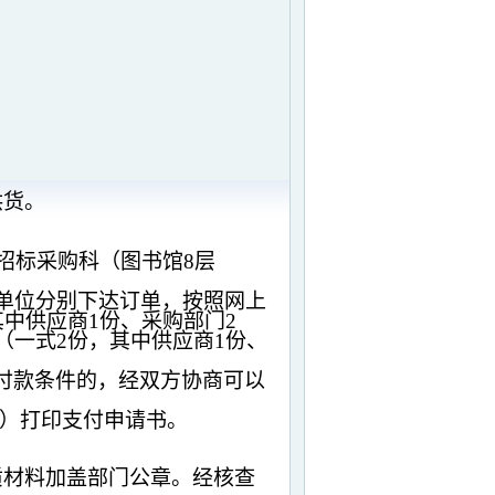
供货。
招标采购科（图书馆
8
层
单位分别下达订单，按照网上
其中供应商
1
份、采购部门
2
（一式
2
份，其中供应商
1
份、
付款条件的，经双方协商可以
）打印支付申请书。
质材料加盖部门公章。经核查