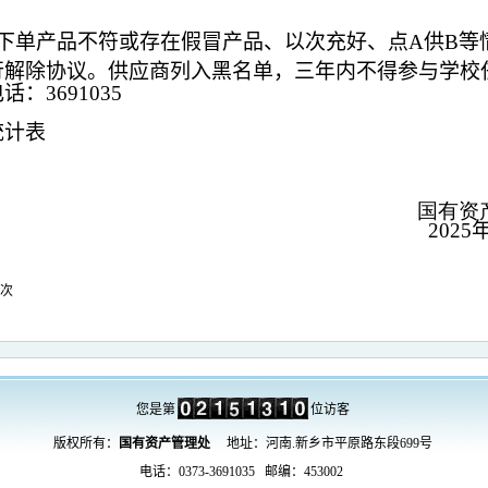
下单产品不符或存在假冒产品、以次充好、点
A
供
B
等
行解除协议。供应商列入黑名单，三年内不得参与学校
电话：
3691035
统计表
国有资
025
次
您是第
位访客
版权所有：
国有资产管理处
地址：河南.新乡市平原路东段699号
电话：0373-3691035 邮编：453002